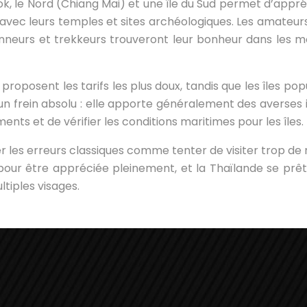
ok, le Nord (Chiang Mai) et une île du Sud permet d’appr
e avec leurs temples et sites archéologiques. Les amateu
ndonneurs et trekkeurs trouveront leur bonheur dans le
 proposent les tarifs les plus doux, tandis que les îles po
un frein absolu : elle apporte généralement des averses
nts et de vérifier les conditions maritimes pour les îles.
 les erreurs classiques comme tenter de visiter trop de
 pour être appréciée pleinement, et la Thaïlande se pr
tiples visages.