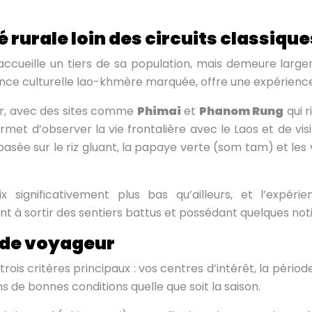
é rurale loin des circuits classique
 accueille un tiers de sa population, mais demeure large
luence culturelle lao-khmère marquée, offre une expérienc
eur, avec des sites comme
Phimai
et
Phanom Rung
qui 
met d’observer la vie frontalière avec le Laos et de vis
n, basée sur le riz gluant, la papaye verte (som tam) et le
ix significativement plus bas qu’ailleurs, et l’expé
à sortir des sentiers battus et possédant quelques notio
l de voyageur
trois critères principaux : vos centres d’intérêt, la péri
ns de bonnes conditions quelle que soit la saison.