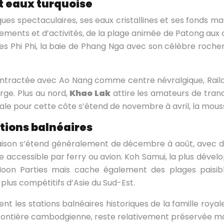
et eaux turquoise
ues spectaculaires, ses eaux cristallines et ses fonds m
nts et d’activités, de la plage animée de Patong aux cr
îles Phi Phi, la baie de Phang Nga avec son célèbre rocher
contractée avec Ao Nang comme centre névralgique, Rai
arge. Plus au nord,
Khao Lak
attire les amateurs de tranqu
 idéale pour cette côte s’étend de novembre à avril, la m
ations balnéaires
saison s’étend généralement de décembre à août, avec de
e accessible par ferry ou avion. Koh Samui, la plus dével
oon Parties mais cache également des plages paisible
 plus compétitifs d’Asie du Sud-Est.
nt les stations balnéaires historiques de la famille roya
a frontière cambodgienne, reste relativement préservée m