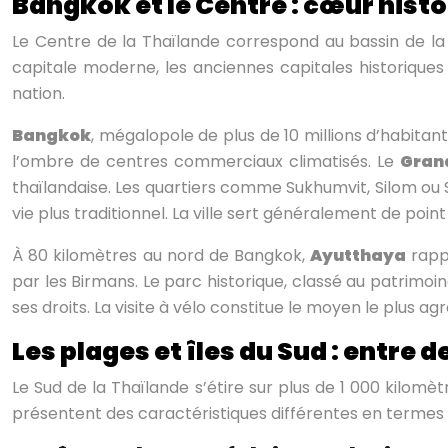
Bangkok et le Centre : cœur hist
Le Centre de la Thaïlande correspond au bassin de la
capitale moderne, les anciennes capitales historiques 
nation.
Bangkok
, mégalopole de plus de 10 millions d’habitan
l’ombre de centres commerciaux climatisés. Le
Grand
thaïlandaise. Les quartiers comme Sukhumvit, Silom ou
vie plus traditionnel. La ville sert généralement de poin
À 80 kilomètres au nord de Bangkok,
Ayutthaya
rappe
par les Birmans. Le parc historique, classé au patrim
ses droits. La visite à vélo constitue le moyen le plus a
Les plages et îles du Sud : entre 
Le Sud de la Thaïlande s’étire sur plus de 1 000 kilomèt
présentent des caractéristiques différentes en termes 