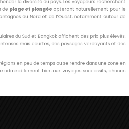
éhender la diversité du pays. Les voyageurs recherchant
rs de
plage et plongée
opteront naturellement pour le
s montagnes du Nord et de l’Ouest, notamment autour de
pulaires du Sud et Bangkok affichent des prix plus élevés,
 intenses mais courtes, des paysages verdoyants et des
 régions en peu de temps ou se rendre dans une zone en
ête admirablement bien aux voyages successifs, chacun