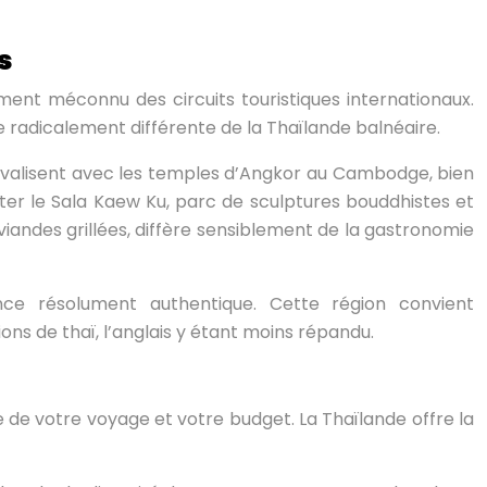
s
ment méconnu des circuits touristiques internationaux.
e radicalement différente de la Thaïlande balnéaire.
rivalisent avec les temples d’Angkor au Cambodge, bien
iter le Sala Kaew Ku, parc de sculptures bouddhistes et
s viandes grillées, diffère sensiblement de la gastronomie
rience résolument authentique. Cette région convient
ns de thaï, l’anglais y étant moins répandu.
ode de votre voyage et votre budget. La Thaïlande offre la