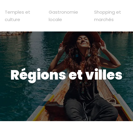
Temples et
Gastronomie
Shopping et
culture
locale
marchés
Régions et villes