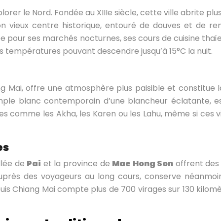
lorer le Nord. Fondée au XIIIe siècle, cette ville abrite 
on vieux centre historique, entouré de douves et de re
 pour ses marchés nocturnes, ses cours de cuisine thaïe 
s températures pouvant descendre jusqu’à 15°C la nuit.
g Mai, offre une atmosphère plus paisible et constitue la
mple blanc contemporain d’une blancheur éclatante, es
ues comme les Akha, les Karen ou les Lahu, même si ces vi
es
llée de
Pai
et la province de
Mae Hong Son
offrent des
auprès des voyageurs au long cours, conserve néanmoi
depuis Chiang Mai compte plus de 700 virages sur 130 kil