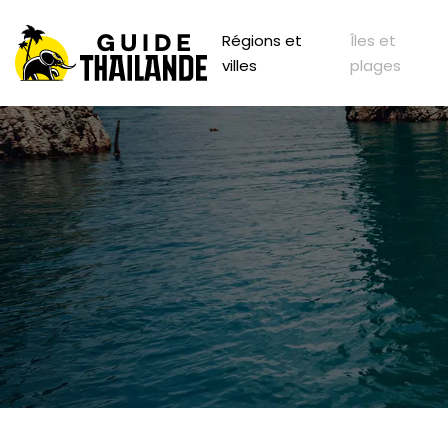
Régions et
Îles et
villes
plages