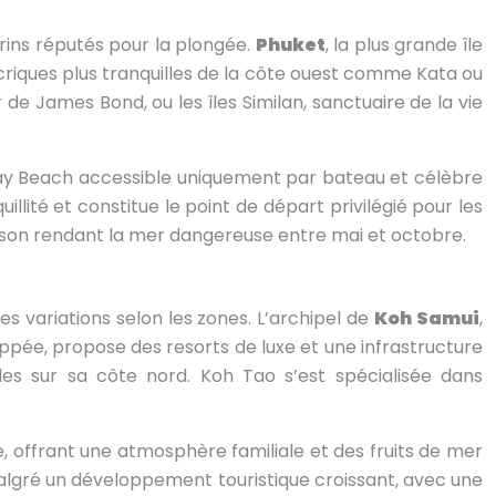
arins réputés pour la plongée.
Phuket
, la plus grande île
iques plus tranquilles de la côte ouest comme Kata ou
 de James Bond, ou les îles Similan, sanctuaire de la vie
lay Beach accessible uniquement par bateau et célèbre
illité et constitue le point de départ privilégié pour les
ousson rendant la mer dangereuse entre mai et octobre.
s variations selon les zones. L’archipel de
Koh Samui
,
oppée, propose des resorts de luxe et une infrastructure
s sur sa côte nord. Koh Tao s’est spécialisée dans
le, offrant une atmosphère familiale et des fruits de mer
algré un développement touristique croissant, avec une