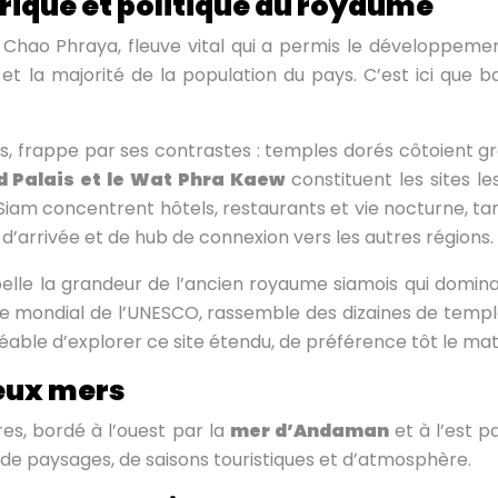
orique et politique du royaume
 Chao Phraya, fleuve vital qui a permis le développeme
et la majorité de la population du pays. C’est ici que b
ts, frappe par ses contrastes : temples dorés côtoient g
 Palais et le Wat Phra Kaew
constituent les sites le
 Siam concentrent hôtels, restaurants et vie nocturne, t
t d’arrivée et de hub de connexion vers les autres régions.
lle la grandeur de l’ancien royaume siamois qui domina
oine mondial de l’UNESCO, rassemble des dizaines de temp
gréable d’explorer ce site étendu, de préférence tôt le ma
deux mers
res, bordé à l’ouest par la
mer d’Andaman
et à l’est p
de paysages, de saisons touristiques et d’atmosphère.