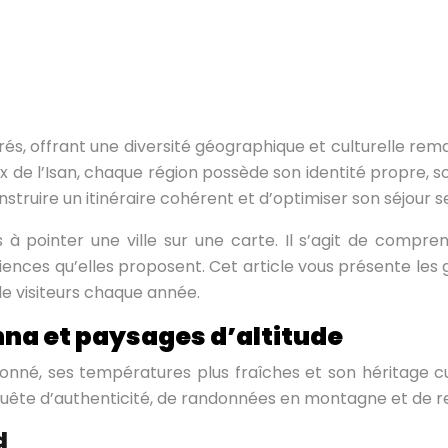
rrés, offrant une diversité géographique et culturelle r
 de l’Isan, chaque région possède son identité propre, son
uire un itinéraire cohérent et d’optimiser son séjour se
à pointer une ville sur une carte. Il s’agit de compren
xpériences qu’elles proposent. Cet article vous présente l
 de visiteurs chaque année.
nna et paysages d’altitude
lonné, ses températures plus fraîches et son héritage cu
quête d’authenticité, de randonnées en montagne et de re
d