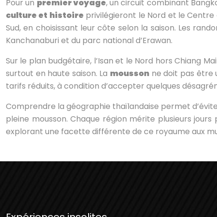
Pour un
premier voyage
, un circuit combinant Bangk
culture et histoire
privilégieront le Nord et le Centr
Sud, en choisissant leur côte selon la saison. Les ra
Kanchanaburi et du parc national d’Erawan.
Sur le plan budgétaire, l’Isan et le Nord hors Chiang Mai
surtout en haute saison. La
mousson
ne doit pas être 
tarifs réduits, à condition d’accepter quelques désagréme
Comprendre la géographie thaïlandaise permet d’éviter
pleine mousson. Chaque région mérite plusieurs jours
explorant une facette différente de ce royaume aux mul